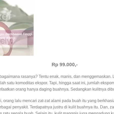
Rp 99.000,-
 bagaimana rasanya? Tentu enak, manis, dan menggemaskan. 
h satu komoditas ekspor. Tapi, hingga saat ini, jumlah eksporn
nfaatkan orang hanya daging buahnya. Sedangkan kulitnya dibu
 orang lalu mencari zat-zat alami pada buah itu yang berkhasi
gai penyakit. Terdapatnya justru di kulit buahnya itu. Dan, zat
as ratu segala buah. Selain itu, kulit manggis juga mengadung kat