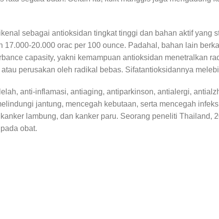
enal sebagai antioksidan tingkat tinggi dan bahan aktif yang 
17.000-20.000 orac per 100 ounce. Padahal, bahan lain berkadar
sorbance capasity, yakni kemampuan antioksidan menetralkan r
atau perusakan oleh radikal bebas. Sifatantioksidannya melebih
lah, anti-inflamasi, antiaging, antiparkinson, antialergi, ant
lindungi jantung, mencegah kebutaan, serta mencegah infeksi 
 kanker lambung, dan kanker paru. Seorang peneliti Thailand, 
ipada obat.