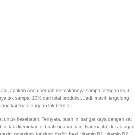
Lalu, apakah Anda pernah memakannya sampai dengan kulit-
ya tak sampai 10% dari total produksi. Jadi, masih tergolong
ang karena dianggap tak bernilai.
at untuk kesehatan. Ternyata, buah ini sangat kaya dengan zat
 ini tak ditemukan di buah-buahan lain. Karena itu, di kalangan
ekin, potasium, kalsium, fosfor, besi, vitamin B1, vitamin B2,