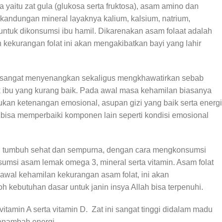
yaitu zat gula (glukosa serta fruktosa), asam amino dan
i kandungan mineral layaknya kalium, kalsium, natrium,
untuk dikonsumsi ibu hamil. Dikarenakan asam folaat adalah
 kekurangan folat ini akan mengakibatkan bayi yang lahir
g sangat menyenangkan sekaligus mengkhawatirkan sebab
isik ibu yang kurang baik. Pada awal masa kehamilan biasanya
lukan ketenangan emosional, asupan gizi yang baik serta energi
bisa memperbaiki komponen lain seperti kondisi emosional
anin tumbuh sehat dan sempurna, dengan cara mengkonsumsi
sumsi asam lemak omega 3, mineral serta vitamin. Asam folat
 awal kehamilan kekurangan asam folat, ini akan
 kebutuhan dasar untuk janin insya Allah bisa terpenuhi.
amin A serta vitamin D. Zat ini sangat tinggi didalam madu
enambah energi.