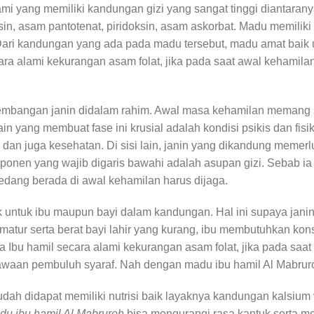
 yang memiliki kandungan gizi yang sangat tinggi diantaranya 
iasin, asam pantotenat, piridoksin, asam askorbat. Madu memilik
 Dari kandungan yang ada pada madu tersebut, madu amat baik 
ara alami kekurangan asam folat, jika pada saat awal kehamilan
erkembangan janin didalam rahim. Awal masa kehamilan meman
 lain yang membuat fase ini krusial adalah kondisi psikis dan f
l dan juga kesehatan. Di sisi lain, janin yang dikandung memer
onen yang wajib digaris bawahi adalah asupan gizi. Sebab ia 
 sedang berada di awal kehamilan harus dijaga.
baik untuk ibu maupun bayi dalam kandungan. Hal ini supaya j
matur serta berat bayi lahir yang kurang, ibu membutuhkan kon
 Ibu hamil secara alami kekurangan asam folat, jika pada saat
awaan pembuluh syaraf. Nah dengan madu ibu hamil Al Mabruroh
 didapat memiliki nutrisi baik layaknya kandungan kalsium vit
u ibu hamil Al Mabruroh
bisa mengurangi rasa kantuk serta m