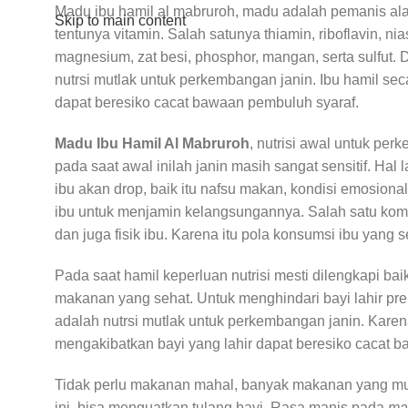
Madu ibu hamil al mabruroh, madu adalah pemanis alami
Skip to main content
tentunya vitamin. Salah satunya thiamin, riboflavin, n
magnesium, zat besi, phosphor, mangan, serta sulfut.
nutrsi mutlak untuk perkembangan janin. Ibu hamil sec
dapat beresiko cacat bawaan pembuluh syaraf.
Madu Ibu Hamil Al Mabruroh
, nutrisi awal untuk p
pada saat awal inilah janin masih sangat sensitif. Hal
ibu akan drop, baik itu nafsu makan, kondisi emosiona
ibu untuk menjamin kelangsungannya. Salah satu komp
dan juga fisik ibu. Karena itu pola konsumsi ibu yang
Pada saat hamil keperluan nutrisi mesti dilengkapi 
makanan yang sehat. Untuk menghindari bayi lahir pre
adalah nutrsi mutlak untuk perkembangan janin. Karena
mengakibatkan bayi yang lahir dapat beresiko cacat b
Tidak perlu makanan mahal, banyak makanan yang mudah
ini, bisa menguatkan tulang bayi. Rasa manis pada
mad