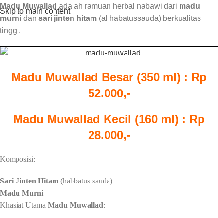
Madu Muwallad
adalah ramuan herbal nabawi dari
madu
Skip to main content
murni
dan
sari jinten hitam
(al habatussauda) berkualitas
tinggi.
Madu Muwallad Besar (350 ml) : Rp
52.000,-
Madu Muwallad Kecil (160 ml) : Rp
28.000,-
Komposisi:
Sari Jinten Hitam
(habbatus-sauda)
Madu Murni
Khasiat Utama
Madu Muwallad
: